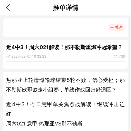
推单详情
关注
近4中3！周六021解读！那不勒斯重燃冲冠希望？
2026-02-07 19:32:23
766
热那亚上轮遗憾输球结束5轮不败，信心受挫；那
不勒斯欧冠败走小组赛，单线作战回归舒适区？
近4中3！今日意甲单关焦点战解读！继续冲击连
红！
周六021 意甲 热那亚VS那不勒斯